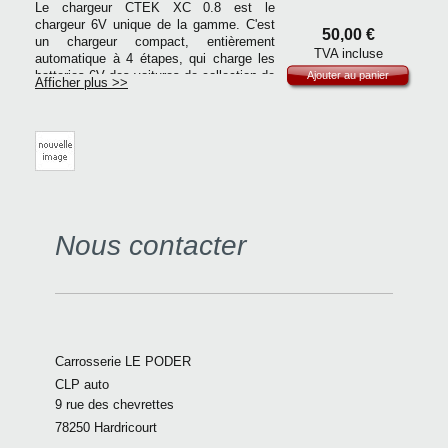
Le chargeur CTEK XC 0.8 est le
chargeur 6V unique de la gamme. C'est
50,00
€
un chargeur compact, entièrement
TVA incluse
automatique à 4 étapes, qui charge les
batteries 6V des voitures de collection de
Ajouter au panier
Afficher plus >>
1.2 à 100Ah et permet la charge
d'entretien jusqu'à 100Ah.
Produit garantie 5 ans
Nous contacter
Carrosserie LE PODER
CLP auto
9 rue des chevrettes
78250 Hardricourt